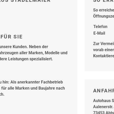
AUS STADELMAIER
SO ERR
So erreich
Öffnungsze
Telefon
E-Mail
FÜR SIE
Zur Vermei
e unsere Kunden. Neben der
vorab eine
ahrzeugen aller Marken, Modelle und
Kontaktiere
ere Leistungen spezialisiert.
 hin: Als anerkannter Fachbetrieb
n für alle Marken und Baujahre nach
ANFAH
ch.
Autohaus S
Aalenerstr.
73453 Abt